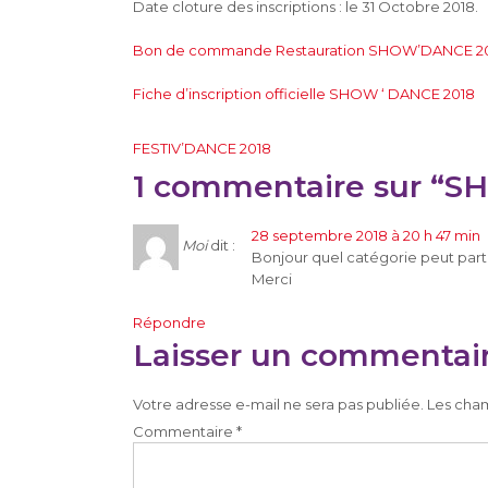
Date cloture des inscriptions : le 31 Octobre 2018.
Bon de commande Restauration SHOW’DANCE 2
Fiche d’inscription officielle SHOW ‘ DANCE 2018
Navigation
FESTIV’DANCE 2018
de
1 commentaire sur “
l’article
28 septembre 2018 à 20 h 47 min
Moi
dit :
Bonjour quel catégorie peut part
Merci
Répondre
Laisser un commentai
Votre adresse e-mail ne sera pas publiée.
Les cham
Commentaire
*