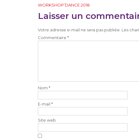
Navigation
WORKSHOP’DANCE 2018
de
Laisser un commentai
l’article
Votre adresse e-mail ne sera pas publiée.
Les cham
Commentaire
*
Nom
*
E-mail
*
Site web