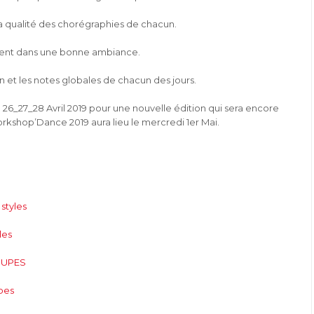
la qualité des chorégraphies de chacun.
ment dans une bonne ambiance.
 et les notes globales de chacun des jours.
26_27_28 Avril 2019 pour une nouvelle édition qui sera encore
rkshop’Dance 2019 aura lieu le mercredi 1er Mai.
styles
les
OUPES
pes