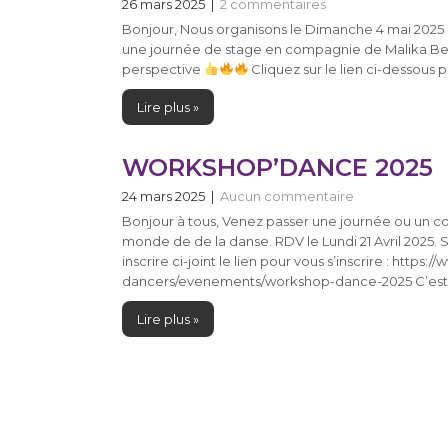
26 mars 2025
|
2 commentaires
Bonjour, Nous organisons le Dimanche 4 mai 2025 à 
une journée de stage en compagnie de Malika Benj
perspective
Cliquez sur le lien ci-dessous pou
Lire plus »
WORKSHOP’DANCE 2025
24 mars 2025
|
Aucun commentaire
Bonjour à tous, Venez passer une journée ou un 
monde de de la danse. RDV le Lundi 21 Avril 2025. S
inscrire ci-joint le lien pour vous s’inscrire : http
dancers/evenements/workshop-dance-2025 C’est à
Lire plus »